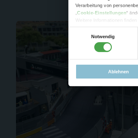
Verarbeitung von personenbez
- 
„
Cookie-Einstellungen
“ änd
-
Sonde
Weitere Informationen finden
Einwilligungsauswahl
Notwendig
Ablehnen