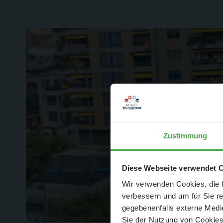
Zustimmung
Der Spar-Hamm
Diese Webseite verwendet 
Wir verwenden Cookies, die f
verbessern und um für Sie r
gegebenenfalls externe Medie
Sie der Nutzung von Cookies 