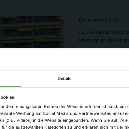
Ein bekanntes Bild?
Ja, aber dieses Mal mit e
Monitoren an der Rennstr
Aktuelle Mitteilung
Details
er: 25 % Ersparnis bei Große Pötte & kleine 
Cookies
und September - ohne Wartezeit
ür den reibungslosen Betrieb der Website erforderlich sind, um
elevante Werbung auf Social Media und Partnerwebsites anzuze
- Abendliche Hafenrundfahrt/Lichterfahrt 🛥️
n (z.B. Videos) in die Website eingebunden. Wenn Sie auf "Alle
- anschließender Wunderland-Besuch
OHNE
Wartezeit 🚂
für die ausgewählten Kategorien zu und erklären sich mit der hi