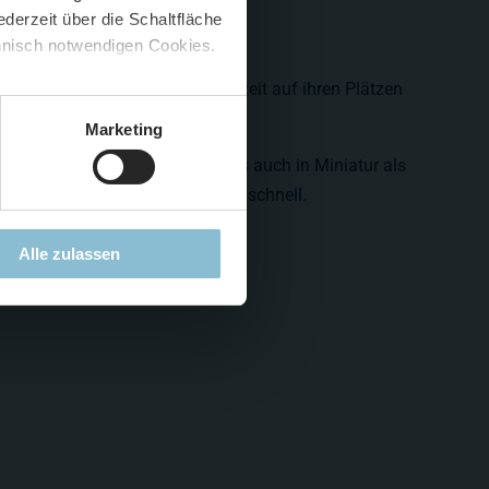
derzeit über die Schaltfläche
 🍟
chnisch notwendigen Cookies.
5 %
)
😮
en haben sich in der Zwischenzeit auf ihren Plätzen
ingefunden.
Marketing
 zu machen stellt sich allerdings auch in Miniatur als
sind die kleinen doch einfach zu schnell.
Alle zulassen