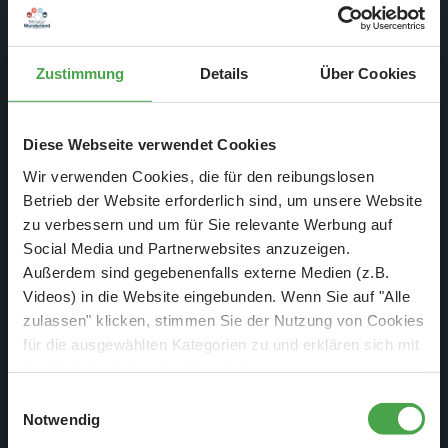
kann dies in unserem neuesten Video sehen:
Das Video zur Geteilten Stadt auf YouTube
Zustimmung
Details
Über Cookies
anschauen
Diese Webseite verwendet Cookies
Wir verwenden Cookies, die für den reibungslosen
Betrieb der Website erforderlich sind, um unsere Website
zu verbessern und um für Sie relevante Werbung auf
Social Media und Partnerwebsites anzuzeigen.
Außerdem sind gegebenenfalls externe Medien (z.B.
Videos) in die Website eingebunden. Wenn Sie auf "Alle
zulassen" klicken, stimmen Sie der Nutzung von Cookies
für die ausgewählten Kategorien zu und erklären sich mit
der hierbei erfolgenden Verarbeitung von
personenbezogenen Daten einverstanden. Sie können
Einwilligungsauswahl
diese Einstellungen jederzeit über die Schaltfläche
Notwendig
„
Cookie-Einstellungen
“ ändern. Falls Sie nicht