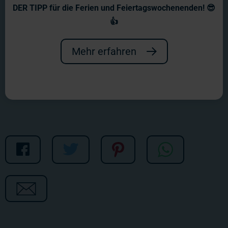
Wochenbericht Nr. 1187
DER TIPP für die Ferien und Feiertagswochenenden! 😎
👍
Vom Großen bis zum Kleinen geht es
in dieser Woche durch die aktuellen
Mehr erfahren
Baustellen des Wunderlandes.