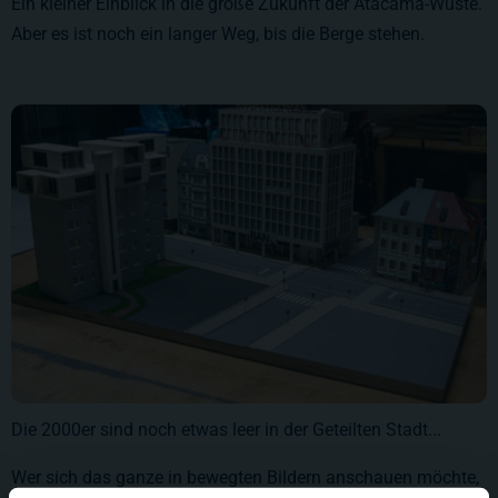
Ein kleiner Einblick in die große Zukunft der Atacama-Wüste.
Aber es ist noch ein langer Weg, bis die Berge stehen.
Die 2000er sind noch etwas leer in der Geteilten Stadt...
Wer sich das ganze in bewegten Bildern anschauen möchte,