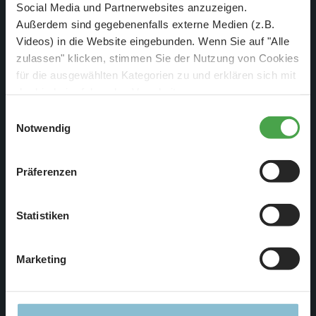
Social Media und Partnerwebsites anzuzeigen.
Zumindest moderne Architektur. So schafft es auch der
Außerdem sind gegebenenfalls externe Medien (z.B.
Plattenbau in die Zukunft.
Videos) in die Website eingebunden. Wenn Sie auf "Alle
zulassen" klicken, stimmen Sie der Nutzung von Cookies
für die ausgewählten Kategorien zu und erklären sich mit
der hierbei erfolgenden Verarbeitung von
personenbezogenen Daten einverstanden. Sie können
Einwilligungsauswahl
diese Einstellungen jederzeit über die Schaltfläche
Notwendig
„
Cookie-Einstellungen
“ ändern. Falls Sie nicht
zustimmen, beschränken wir uns auf die technisch
Präferenzen
notwendigen Cookies. Weitere Informationen finden Sie in
unserer
Datenschutzerklärung
.
Statistiken
Marketing
Im zweiten Diorama gibt es manchmal Häuser zu sehen und
manchmal auch nur Zelte.