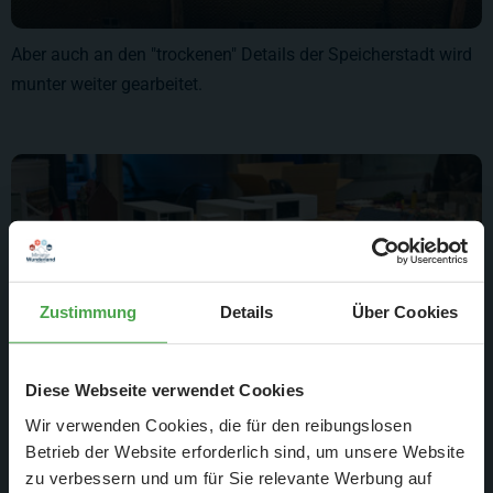
Aber auch an den "trockenen" Details der Speicherstadt wird
munter weiter gearbeitet.
Zustimmung
Details
Über Cookies
Diese Webseite verwendet Cookies
Wir verwenden Cookies, die für den reibungslosen
Betrieb der Website erforderlich sind, um unsere Website
In der Geteilten Stadt geht es weiter Richtung Moderne.
zu verbessern und um für Sie relevante Werbung auf