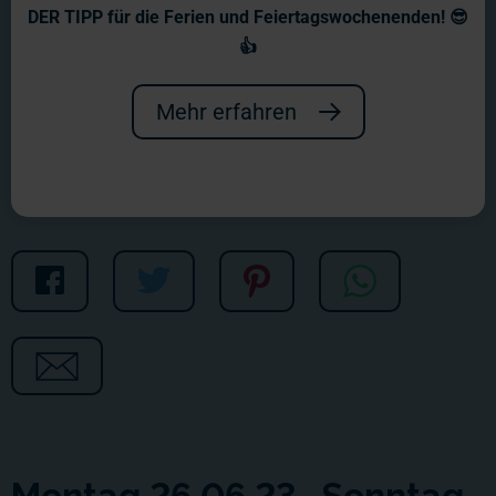
Wochenbericht Nr. 1183
DER TIPP für die Ferien und Feiertagswochenenden! 😎
👍
Etwas Schatten und ein wenig Licht
gibt es im Bericht dieser Woche.
Mehr erfahren
Montag 26.06.23- Sonntag