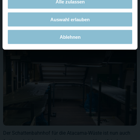
Alle zulassen
Manchmal kommt bei den Fahrzeugen die Frage auf, wie
authentisch unsere Darstellung ist... das mag vielleicht hier
Auswahl erlauben
wieder gefragt werden.
Ablehnen
Der Schattenbahnhof für die Atacama-Wüste ist nun auch