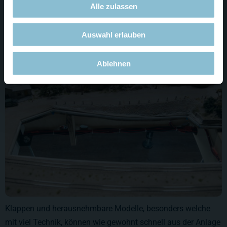
Alle zulassen
Welcher Stoff am Ende die Drake Passage schmücken wird,
ist noch nicht ganz entschieden.
Auswahl erlauben
Ablehnen
Klappen und herausnehmbare Modelle, besonders welche
mit viel Technik, können wie gewohnt schnell aus der Anlage