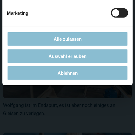
Marketing
Alle zulassen
Auswahl erlauben
Ablehnen
Wolfgang ist im Endspurt, es ist aber noch einiges an
Gleisen zu verlegen.