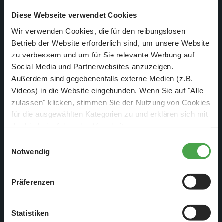
In der Modellwerkstatt bereitet Theresa die Ausschmückung
Diese Webseite verwendet Cookies
des Yachtclubs von Monaco vor. Noch wirkt es etwas karg,
aber am Ende wird es nur so von Miniaturluxus strotzen.
Wir verwenden Cookies, die für den reibungslosen
Betrieb der Website erforderlich sind, um unsere Website
zu verbessern und um für Sie relevante Werbung auf
Social Media und Partnerwebsites anzuzeigen.
Außerdem sind gegebenenfalls externe Medien (z.B.
Videos) in die Website eingebunden. Wenn Sie auf "Alle
zulassen" klicken, stimmen Sie der Nutzung von Cookies
für die ausgewählten Kategorien zu und erklären sich mit
der hierbei erfolgenden Verarbeitung von
personenbezogenen Daten einverstanden. Sie können
Einwilligungsauswahl
diese Einstellungen jederzeit über die Schaltfläche
Notwendig
„
Cookie-Einstellungen
“ ändern. Falls Sie nicht
zustimmen, beschränken wir uns auf die technisch
Präferenzen
notwendigen Cookies. Weitere Informationen finden Sie in
unserer
Datenschutzerklärung
.
Auf der Atacama-Baustelle wird am großen neuen
Statistiken
Schattenbahnhof gearbeitet.