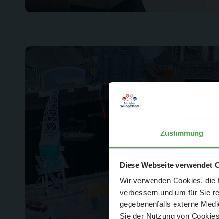
Zustimmung
Der Spar-Hamm
Diese Webseite verwendet 
Wir verwenden Cookies, die f
verbessern und um für Sie r
gegebenenfalls externe Medie
Sie der Nutzung von Cookies 