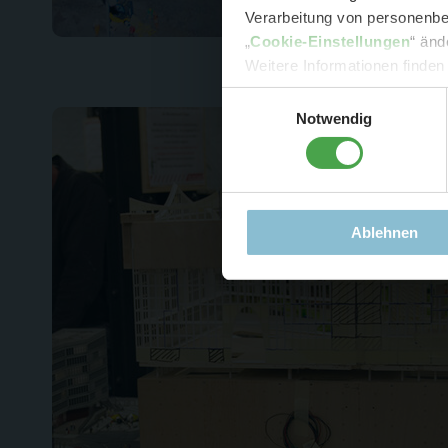
Verarbeitung von personenbez
- 
„
Cookie-Einstellungen
“ änd
-
Sonde
Weitere Informationen finden
Einwilligungsauswahl
Notwendig
Ablehnen