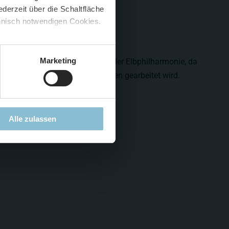
derzeit über die Schaltfläche
 🍟
chnisch notwendigen Cookies.
5 %
)
😮
Marketing
er noch ein vorläufiges Modell der Elbphilharmonie, da
l noch fleißig in den Werkstätten gearbeitet wird.
Alle zulassen