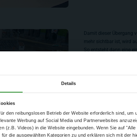
Damit dieser Übergang v
mehr sichtbar ist, wird
So entsteht dann eine ein
Aktuelle Mitteilung
Details
er: 25 % Ersparnis bei Große Pötte & kleine 
Cookies
und September - ohne Wartezeit
ür den reibungslosen Betrieb der Website erforderlich sind, um
elevante Werbung auf Social Media und Partnerwebsites anzuze
- Abendliche Hafenrundfahrt/Lichterfahrt 🛥️
n (z.B. Videos) in die Website eingebunden. Wenn Sie auf "Alle
- anschließender Wunderland-Besuch
OHNE
Wartezeit 🚂
für die ausgewählten Kategorien zu und erklären sich mit der hi