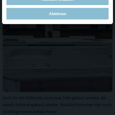
gearbeitet.
Ablehnen
Auch für die Hafencity sind neue Teile gebaut worden, die
bereits fertig eingebaut werden. Natürlich kommen hier noch
unzählige kleine Details hinzu.