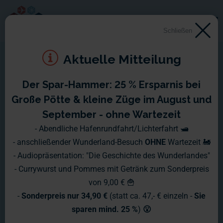
Schließen
Aktuelle Mitteilung
Der Spar-Hammer: 25 % Ersparnis bei
Montag 3. Dezember –
Große Pötte & kleine Züge im August und
Sonntag 9. Dezember 2012
September - ohne Wartezeit
- Abendliche Hafenrundfahrt/Lichterfahrt 🛥️
Das Jahr neigt sich so langsam dem Ende zu, deshalb in
- anschließender Wunderland-Besuch
OHNE
Wartezeit 🚂
diesem Wochenbericht ein kleiner Rückblick auf die letzte
- Audiopräsentation: "Die Geschichte des Wunderlandes"
Zeit.
- Currywurst und Pommes mit Getränk zum Sonderpreis
von 9,00 € 🍟
-
Sonderpreis nur 34,90 €
(statt ca. 47,- € einzeln -
Sie
sparen mind. 25 %
)
😮