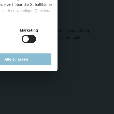
derzeit über die Schaltfläche
 🍟
chnisch notwendigen Cookies.
5 %
)
😮
Marketing
 tut sich so einiges. Hier steht die gerade fertig
eines Parkhauses, welches nun noch mit Licht
ss.
Alle zulassen