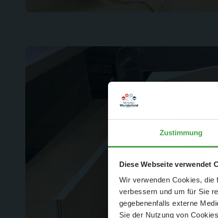
Zustimmung
Der Spar-Hamm
Diese Webseite verwendet 
Wir verwenden Cookies, die f
verbessern und um für Sie r
gegebenenfalls externe Medie
Sie der Nutzung von Cookies 