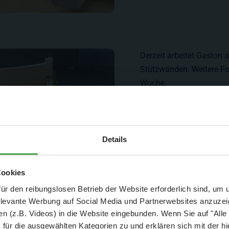
Derzeit arbeitet Gaston 
Stützwänden. Weitere Fo
Woche.
Aktuelle Mitteilung
Details
er: 25 % Ersparnis bei Große Pötte & kleine 
Cookies
und September - ohne Wartezeit
ür den reibungslosen Betrieb der Website erforderlich sind, um
elevante Werbung auf Social Media und Partnerwebsites anzuze
- Abendliche Hafenrundfahrt/Lichterfahrt 🛥️
n (z.B. Videos) in die Website eingebunden. Wenn Sie auf "Alle
- anschließender Wunderland-Besuch
OHNE
Wartezeit 🚂
für die ausgewählten Kategorien zu und erklären sich mit der hi