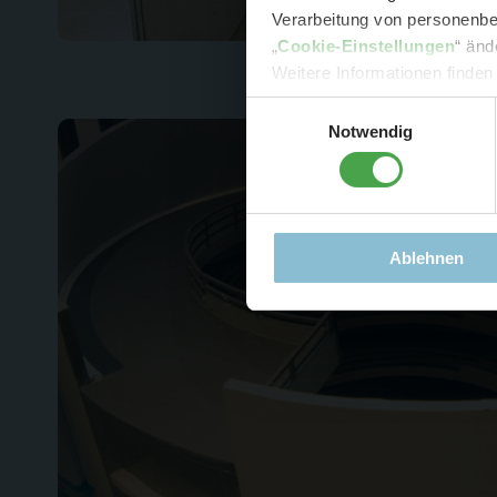
Verarbeitung von personenbez
- 
„
Cookie-Einstellungen
“ änd
-
Sonde
Weitere Informationen finden
Einwilligungsauswahl
Notwendig
Ablehnen