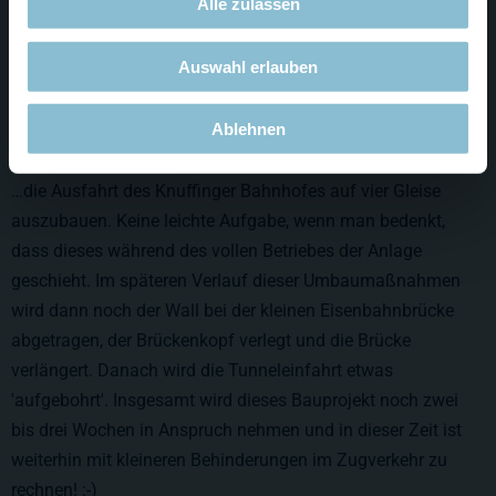
Alle zulassen
Auswahl erlauben
Ablehnen
…die Ausfahrt des Knuffinger Bahnhofes auf vier Gleise
auszubauen. Keine leichte Aufgabe, wenn man bedenkt,
dass dieses während des vollen Betriebes der Anlage
geschieht. Im späteren Verlauf dieser Umbaumaßnahmen
wird dann noch der Wall bei der kleinen Eisenbahnbrücke
abgetragen, der Brückenkopf verlegt und die Brücke
verlängert. Danach wird die Tunneleinfahrt etwas
'aufgebohrt'. Insgesamt wird dieses Bauprojekt noch zwei
bis drei Wochen in Anspruch nehmen und in dieser Zeit ist
weiterhin mit kleineren Behinderungen im Zugverkehr zu
rechnen! :-)