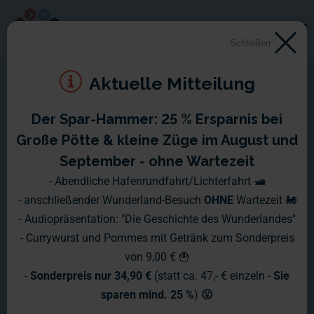
Schließen
Aktuelle Mitteilung
Der Spar-Hammer: 25 % Ersparnis bei
Montag, 13.10. - Sonntag,
Große Pötte & kleine Züge im August und
19.10.2008
September - ohne Wartezeit
- Abendliche Hafenrundfahrt/Lichterfahrt 🛥️
Immer mehr Flughafengebäude nehmen nach und nach
- anschließender Wunderland-Besuch
OHNE
Wartezeit 🚂
Gestalt an. Heute gibt es ein kleines Update zu der
- Audiopräsentation: "Die Geschichte des Wunderlandes"
Parksituation am Airport Knuffingen.
- Currywurst und Pommes mit Getränk zum Sonderpreis
von 9,00 € 🍟
-
Sonderpreis nur 34,90 €
(statt ca. 47,- € einzeln -
Sie
sparen mind. 25 %
)
😮