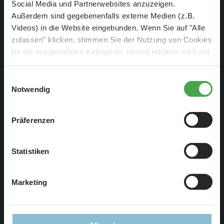
Social Media und Partnerwebsites anzuzeigen.
Außerdem sind gegebenenfalls externe Medien (z.B.
Videos) in die Website eingebunden. Wenn Sie auf "Alle
zulassen" klicken, stimmen Sie der Nutzung von Cookies
Im Bereich Städtebau geht es auch weiter. Die Stadt Brichur
für die ausgewählten Kategorien zu und erklären sich mit
wird immer mehr detailliert.
der hierbei erfolgenden Verarbeitung von
personenbezogenen Daten einverstanden. Sie können
Einwilligungsauswahl
diese Einstellungen jederzeit über die Schaltfläche
Notwendig
„
Cookie-Einstellungen
“ ändern. Falls Sie nicht
zustimmen, beschränken wir uns auf die technisch
Präferenzen
notwendigen Cookies. Weitere Informationen finden Sie in
unserer
Datenschutzerklärung
.
Statistiken
Marketing