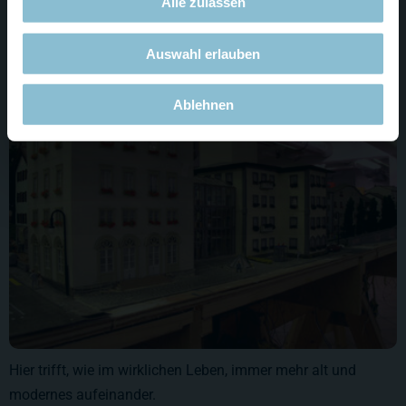
Alle zulassen
Sehr gut zu erkennen ist die Mischung verschiedener
Baustile.
Auswahl erlauben
Ablehnen
Hier trifft, wie im wirklichen Leben, immer mehr alt und
modernes aufeinander.