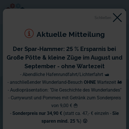
Schließen
Aktuelle Mitteilung
Der Spar-Hammer: 25 % Ersparnis bei
Montag, 23.04. - Sonntag,
Große Pötte & kleine Züge im August und
29.04.2007
September - ohne Wartezeit
- Abendliche Hafenrundfahrt/Lichterfahrt 🛥️
Trotz Brückentage und die Vorfreude auf den "Tanz in den
- anschließender Wunderland-Besuch
OHNE
Wartezeit 🚂
Mai", wie immer pünktlich der neue Wochenbericht. :-)
- Audiopräsentation: "Die Geschichte des Wunderlandes"
- Currywurst und Pommes mit Getränk zum Sonderpreis
Diese Woche berichten wir Ihnen wieder einmal von unserem
von 9,00 € 🍟
aktuellen Baufortschritten und ein paar kleinen Geschichten
-
Sonderpreis nur 34,90 €
(statt ca. 47,- € einzeln -
Sie
rund um das Miniatur Wunderland.
sparen mind. 25 %
)
😮