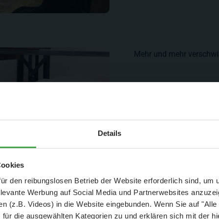
Mehr und mehr verschwi
Aktuelle Mitteilung
Details
er: 25 % Ersparnis bei Große Pötte & kleine 
Cookies
und September - ohne Wartezeit
ür den reibungslosen Betrieb der Website erforderlich sind, um
elevante Werbung auf Social Media und Partnerwebsites anzuze
- Abendliche Hafenrundfahrt/Lichterfahrt 🛥️
n (z.B. Videos) in die Website eingebunden. Wenn Sie auf "Alle
- anschließender Wunderland-Besuch
OHNE
Wartezeit 🚂
für die ausgewählten Kategorien zu und erklären sich mit der hi