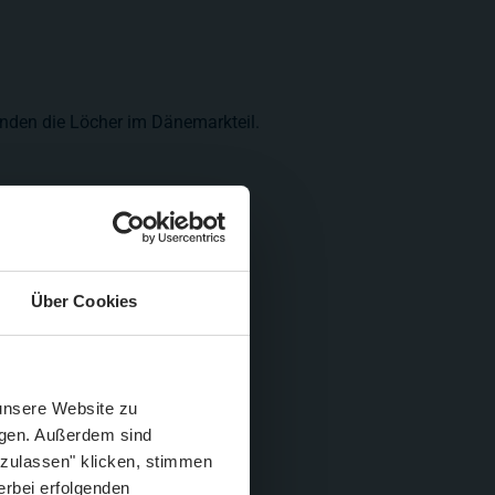
nden die Löcher im Dänemarkteil.
Über Cookies
Schließen
Züge im August
 unsere Website zu
igen. Außerdem sind
 zulassen" klicken, stimmen
erbei erfolgenden