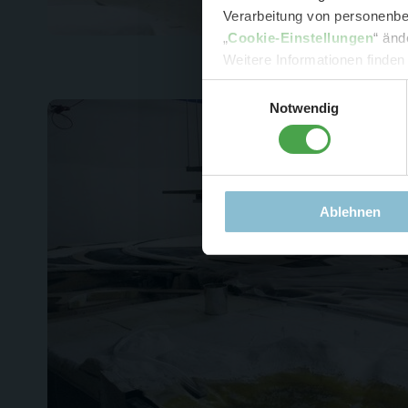
Verarbeitung von personenbez
- 
„
Cookie-Einstellungen
“ änd
-
Sonde
Weitere Informationen finden
Einwilligungsauswahl
Notwendig
Ablehnen