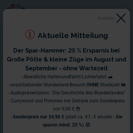
Schließen
Aktuelle Mitteilung
Der Spar-Hammer: 25 % Ersparnis bei
Große Pötte & kleine Züge im August und
Eine super Nachricht! Unbestätigten
September - ohne Wartezeit
Gerüchten zur Folge soll das
- Abendliche Hafenrundfahrt/Lichterfahrt 🛥️
RioGrande / Eisenbahn Romantik
- anschließender Wunderland-Besuch
OHNE
Wartezeit 🚂
- Audiopräsentation: "Die Geschichte des Wunderlandes"
Video übers Miniatur Wunderland, das
- Currywurst und Pommes mit Getränk zum Sonderpreis
dieses Jahr noch erscheinen soll,
von 9,00 € 🍟
-
Sonderpreis nur 34,90 €
(statt ca. 47,- € einzeln -
Sie
deutlich früher fertig werden, als
sparen mind. 25 %
)
😮
erwartet. Natürlich werden wir dem