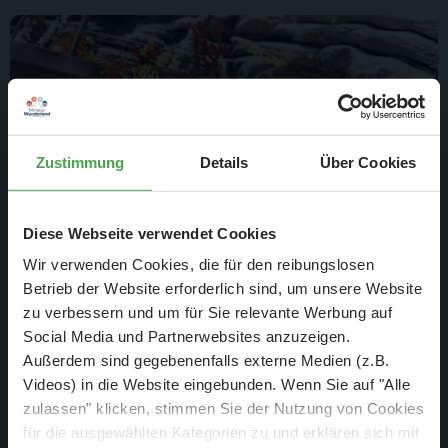
Zustimmung
Details
Über Cookies
Diese Webseite verwendet Cookies
Wir verwenden Cookies, die für den reibungslosen
Betrieb der Website erforderlich sind, um unsere Website
Das versunkene Schiff bietet Korallen, Seeanemonen,
zu verbessern und um für Sie relevante Werbung auf
Kraken, Fischen
Social Media und Partnerwebsites anzuzeigen.
Außerdem sind gegebenenfalls externe Medien (z.B.
Videos) in die Website eingebunden. Wenn Sie auf "Alle
zulassen" klicken, stimmen Sie der Nutzung von Cookies
für die ausgewählten Kategorien zu und erklären sich mit