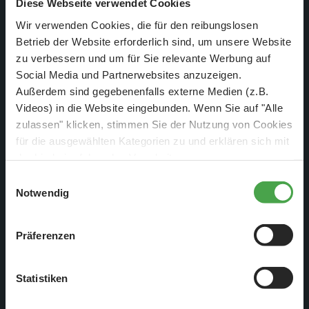
Diese Webseite verwendet Cookies
Wir verwenden Cookies, die für den reibungslosen
Betrieb der Website erforderlich sind, um unsere Website
zu verbessern und um für Sie relevante Werbung auf
Social Media und Partnerwebsites anzuzeigen.
Immer wieder fährt Gerrit die Strecken ab und malt die
Außerdem sind gegebenenfalls externe Medien (z.B.
Markierungen dann passend auf die Strasse.
Videos) in die Website eingebunden. Wenn Sie auf "Alle
zulassen" klicken, stimmen Sie der Nutzung von Cookies
für die ausgewählten Kategorien zu und erklären sich mit
der hierbei erfolgenden Verarbeitung von
personenbezogenen Daten einverstanden. Sie können
Einwilligungsauswahl
diese Einstellungen jederzeit über die Schaltfläche
Notwendig
„
Cookie-Einstellungen
“ ändern. Falls Sie nicht
zustimmen, beschränken wir uns auf die technisch
Präferenzen
notwendigen Cookies. Weitere Informationen finden Sie in
unserer
Datenschutzerklärung
.
Statistiken