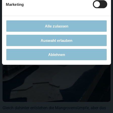
Marketing
Miami, mal mit Gebäuden, dann schon mit Stand und
Wasser.
Alle zulassen
Auswahl erlauben
Ablehnen
Gleich dahinter entstehen die Mangrovensümpfe, aber das