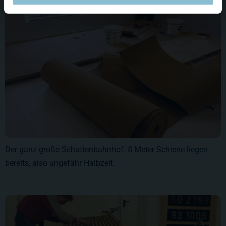
Der ganz große Schattenbahnhof. 8 Meter Schiene liegen
bereits, also ungefähr Halbzeit.