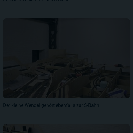
Der kleine Wendel gehört ebenfalls zur S-Bahn