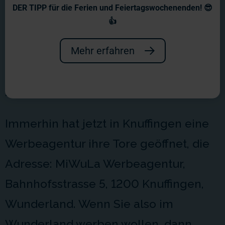
Wochenbericht Nr. 59
DER TIPP für die Ferien und Feiertagswochenenden! 😎
👍
Ich hoffe, es ist bald Weihnachten...
Und was ist eigentlich mit unserem
Mehr erfahren
Urlaub (wird wohl nichts vor Sommer
2002), aber egal...
Immerhin hat jetzt in Knuffingen eine
Werbeagentur ihre Tore geöffnet, die
Adresse: MiWuLa Werbeagentur,
Bahnhofsstrasse 5, 1200 Knuffingen,
Wunderland. Wenn Sie also im
Wunderland werben wollen, dann