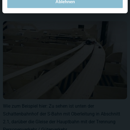
Ablehnen
Bild....
Wie zum Beispiel hier: Zu sehen ist unten der
Schattenbahnhof der S-Bahn mit Oberleitung in Abschnitt
2.1, darüber die Gleise der Hauptbahn mit der Trennung
Personenverkehr / Güterverkehr.