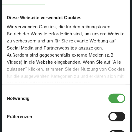
Diese Webseite verwendet Cookies
Wir verwenden Cookies, die für den reibungslosen
Betrieb der Website erforderlich sind, um unsere Website
zu verbessern und um für Sie relevante Werbung auf
Am Freitag, den 18. August
Social Media und Partnerwebsites anzuzeigen.
2023 um 06:00 Uhr im NDR
Außerdem sind gegebenenfalls externe Medien (z.B.
Videos) in die Website eingebunden. Wenn Sie auf "Alle
zulassen" klicken, stimmen Sie der Nutzung von Cookies
für die ausgewählten Kategorien zu und erklären sich mit
Wiederholung
der hierbei erfolgenden Verarbeitung von
personenbezogenen Daten einverstanden. Sie können
Einwilligungsauswahl
Ankündigung vom Sender:
diese Einstellungen jederzeit über die Schaltfläche
Notwendig
„
Cookie-Einstellungen
“ ändern. Falls Sie nicht
Showtime statt schlafen! Das finden Ernie und Jan Delay und
zustimmen, beschränken wir uns auf die technisch
bringen den müden Bert mit ihrem Lied um seinen
Präferenzen
notwendigen Cookies. Weitere Informationen finden Sie in
nächtlichen Schlaf. In der Reihe „Lieblingsorte“ besuchen Elli,
unserer
Datenschutzerklärung
.