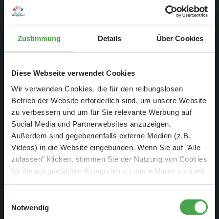
Am Samstag, 27. Januar
Zustimmung
Details
Über Cookies
2024
Diese Webseite verwendet Cookies
Wir verwenden Cookies, die für den reibungslosen
Betrieb der Website erforderlich sind, um unsere Website
zu verbessern und um für Sie relevante Werbung auf
Social Media und Partnerwebsites anzuzeigen.
Außerdem sind gegebenenfalls externe Medien (z.B.
Videos) in die Website eingebunden. Wenn Sie auf "Alle
zulassen" klicken, stimmen Sie der Nutzung von Cookies
für die ausgewählten Kategorien zu und erklären sich mit
der hierbei erfolgenden Verarbeitung von
personenbezogenen Daten einverstanden. Sie können
Einwilligungsauswahl
diese Einstellungen jederzeit über die Schaltfläche
Notwendig
Ab 15:35 Uhr: Motocross im Steppensand
„
Cookie-Einstellungen
“ ändern. Falls Sie nicht