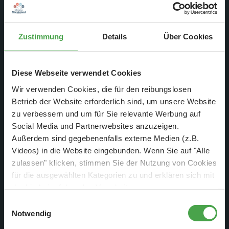
Zustimmung
Details
Über Cookies
Am Samstag, 30. März
Diese Webseite verwendet Cookies
2024
Wir verwenden Cookies, die für den reibungslosen
Betrieb der Website erforderlich sind, um unsere Website
zu verbessern und um für Sie relevante Werbung auf
Social Media und Partnerwebsites anzuzeigen.
Außerdem sind gegebenenfalls externe Medien (z.B.
Videos) in die Website eingebunden. Wenn Sie auf "Alle
zulassen" klicken, stimmen Sie der Nutzung von Cookies
für die ausgewählten Kategorien zu und erklären sich mit
der hierbei erfolgenden Verarbeitung von
personenbezogenen Daten einverstanden. Sie können
Einwilligungsauswahl
diese Einstellungen jederzeit über die Schaltfläche
Notwendig
„
Cookie-Einstellungen
“ ändern. Falls Sie nicht