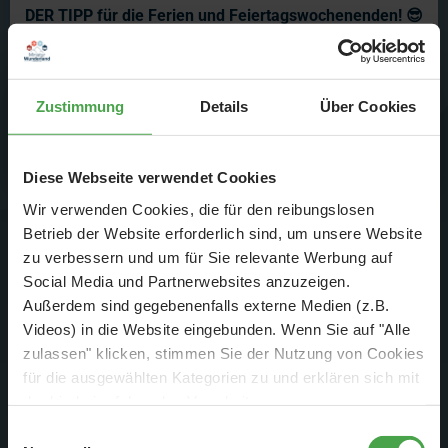
DER TIPP für die Ferien und Feiertagswochenenden! 😎
👍
Mehr erfahren
Zustimmung
Details
Über Cookies
Am 14.1.20 um 18:40 Uhr; am 15.1.20 um 8:35 Uhr und
Diese Webseite verwendet Cookies
am 18.1.20 um 9:15 Uhr auf Spiegel TV Wissen.
Wir verwenden Cookies, die für den reibungslosen
Betrieb der Website erforderlich sind, um unsere Website
Ankündigung vom Sender:
zu verbessern und um für Sie relevante Werbung auf
Das Miniatur Wunderland ist bekannt für seine liebevollen
Social Media und Partnerwebsites anzuzeigen.
Außerdem sind gegebenenfalls externe Medien (z.B.
Details und Gags, die auf Knopfdruck ausgelöst werden
Videos) in die Website eingebunden. Wenn Sie auf "Alle
können. Elektro-Spezialist Alex überprüft ob die Gimmicks in
zulassen" klicken, stimmen Sie der Nutzung von Cookies
Venedig auch funktionieren. Während Modellbauer Michel
für die ausgewählten Kategorien zu und erklären sich mit
an den historischen Fassaden der Lagunenstadt arbeitet,
der hierbei erfolgenden Verarbeitung von
kämpfen die Kollegen mit einem Wasserrohrbruch in der
personenbezogenen Daten einverstanden. Sie können
Einwilligungsauswahl
Anlage.