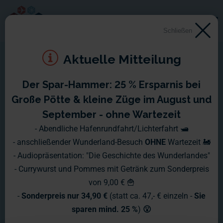
Schließen
Aktuelle Mitteilung
Der Spar-Hammer: 25 % Ersparnis bei
Miniatur Wunderland XXL -
Große Pötte & kleine Züge im August und
Folge 6: Spezialeffekte in
September - ohne Wartezeit
- Abendliche Hafenrundfahrt/Lichterfahrt 🛥️
der Lagunenstadt
- anschließender Wunderland-Besuch
OHNE
Wartezeit 🚂
- Audiopräsentation: "Die Geschichte des Wunderlandes"
- Currywurst und Pommes mit Getränk zum Sonderpreis
von 9,00 € 🍟
-
Sonderpreis nur 34,90 €
(statt ca. 47,- € einzeln -
Sie
sparen mind. 25 %
)
😮