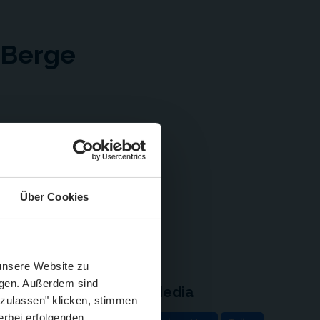
 Berge
ins ist der Bau einer
e Modellbaufiguren Gelenke
Über Cookies
Schließen
Züge im August
 unsere Website zu
igen. Außerdem sind
Social Media
 zulassen" klicken, stimmen
e
erbei erfolgenden