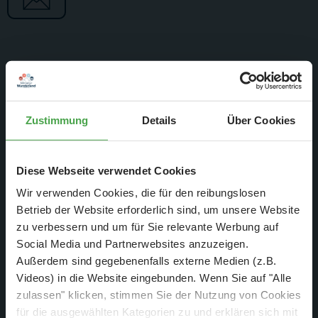
Am Samstag, den
20.07.2024 um 8.50 Uhr
Zustimmung
Details
Über Cookies
Diese Webseite verwendet Cookies
Wir verwenden Cookies, die für den reibungslosen
Betrieb der Website erforderlich sind, um unsere Website
zu verbessern und um für Sie relevante Werbung auf
Social Media und Partnerwebsites anzuzeigen.
Außerdem sind gegebenenfalls externe Medien (z.B.
Videos) in die Website eingebunden. Wenn Sie auf "Alle
zulassen" klicken, stimmen Sie der Nutzung von Cookies
für die ausgewählten Kategorien zu und erklären sich mit