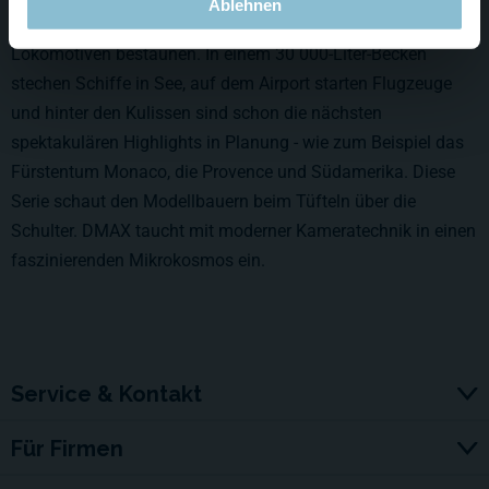
Ablehnen
der Hansestadt, denn dort kann man nicht nur fahrende
Lokomotiven bestaunen. In einem 30 000-Liter-Becken
stechen Schiffe in See, auf dem Airport starten Flugzeuge
und hinter den Kulissen sind schon die nächsten
spektakulären Highlights in Planung - wie zum Beispiel das
Fürstentum Monaco, die Provence und Südamerika. Diese
Serie schaut den Modellbauern beim Tüfteln über die
Schulter. DMAX taucht mit moderner Kameratechnik in einen
faszinierenden Mikrokosmos ein.
Service & Kontakt
Für Firmen