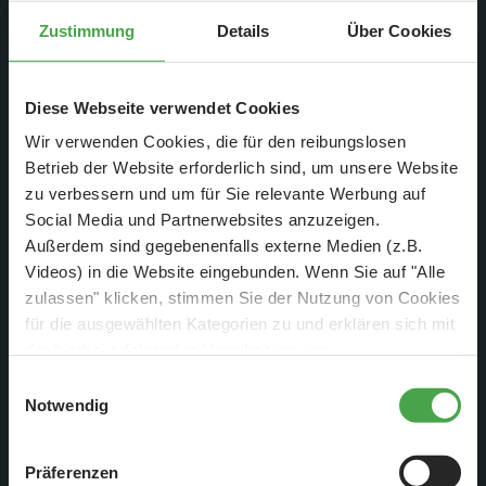
Zustimmung
Details
Über Cookies
Diese Webseite verwendet Cookies
Wir verwenden Cookies, die für den reibungslosen
Betrieb der Website erforderlich sind, um unsere Website
zu verbessern und um für Sie relevante Werbung auf
Am Samstag, 08.05.21 um
Social Media und Partnerwebsites anzuzeigen.
20:15 Uhr auf DMAX
Außerdem sind gegebenenfalls externe Medien (z.B.
Videos) in die Website eingebunden. Wenn Sie auf "Alle
zulassen" klicken, stimmen Sie der Nutzung von Cookies
für die ausgewählten Kategorien zu und erklären sich mit
der hierbei erfolgenden Verarbeitung von
personenbezogenen Daten einverstanden. Sie können
Einwilligungsauswahl
diese Einstellungen jederzeit über die Schaltfläche
Notwendig
„
Cookie-Einstellungen
“ ändern. Falls Sie nicht
zustimmen, beschränken wir uns auf die technisch
Präferenzen
notwendigen Cookies. Weitere Informationen finden Sie in