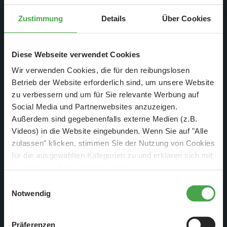
Zustimmung
Details
Über Cookies
Diese Webseite verwendet Cookies
Wir verwenden Cookies, die für den reibungslosen
Betrieb der Website erforderlich sind, um unsere Website
zu verbessern und um für Sie relevante Werbung auf
Am Samstag, 06.02.21 um
Social Media und Partnerwebsites anzuzeigen.
20:15 Uhr auf DMAX
Außerdem sind gegebenenfalls externe Medien (z.B.
Videos) in die Website eingebunden. Wenn Sie auf "Alle
zulassen" klicken, stimmen Sie der Nutzung von Cookies
für die ausgewählten Kategorien zu und erklären sich mit
der hierbei erfolgenden Verarbeitung von
personenbezogenen Daten einverstanden. Sie können
Einwilligungsauswahl
diese Einstellungen jederzeit über die Schaltfläche
Notwendig
„
Cookie-Einstellungen
“ ändern. Falls Sie nicht
zustimmen, beschränken wir uns auf die technisch
Präferenzen