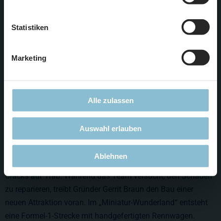
unserer
Datenschutzerklärung
.
Statistiken
Marketing
Episode 2 „Oh, Leck!“
Motoren, Weichen, Lichtschranken und LEDs: Die größte
Alle zulassen
Modelleisenbahnanlage der Welt ist vollgepackt mit
ausgeklügelter Technik, die regelmäßig geprüft und gewartet
Auswahl erlauben
werden muss. Für die Betreiber gibt es deshalb in der
Hamburger Speicherstadt immer etwas zu tun. In dieser
Ablehnen
Folge hält ein Leck im 30 000-Liter-Wasserbecken die Tüftel-
Cracks auf Trab. Während das Team versucht, den Schaden
zu reparieren, treibt Gründer Gerrit Braun den Bau einer
neuen Attraktion voran. Im „Miniatur-Wunderland“ entsteht
eine Formel-1-Strecke mit handgefertigten Rennwagen.