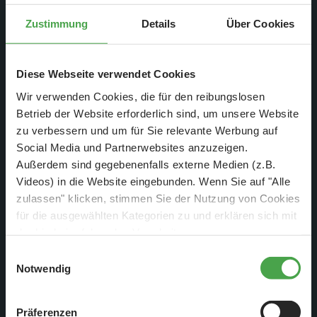
Zustimmung
Details
Über Cookies
Diese Webseite verwendet Cookies
Wir verwenden Cookies, die für den reibungslosen
Betrieb der Website erforderlich sind, um unsere Website
zu verbessern und um für Sie relevante Werbung auf
Am Dienstag, den
Social Media und Partnerwebsites anzuzeigen.
23.02.2021 um 10:15 Uhr
Außerdem sind gegebenenfalls externe Medien (z.B.
Videos) in die Website eingebunden. Wenn Sie auf "Alle
auf DMAX
zulassen" klicken, stimmen Sie der Nutzung von Cookies
für die ausgewählten Kategorien zu und erklären sich mit
der hierbei erfolgenden Verarbeitung von
personenbezogenen Daten einverstanden. Sie können
Einwilligungsauswahl
diese Einstellungen jederzeit über die Schaltfläche
Notwendig
„
Cookie-Einstellungen
“ ändern. Falls Sie nicht
zustimmen, beschränken wir uns auf die technisch
Präferenzen
notwendigen Cookies. Weitere Informationen finden Sie in