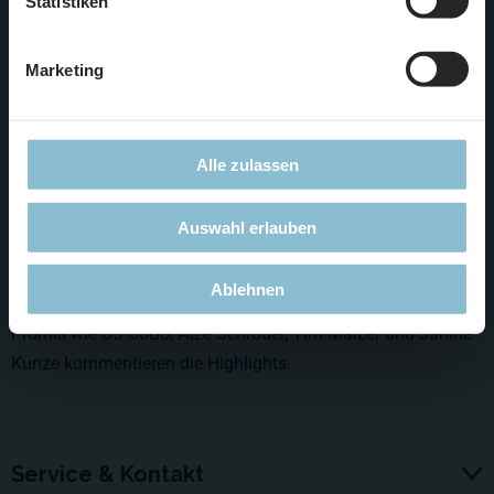
Statistiken
Marketing
Alle zulassen
Das Miniatur Wunderland feiert dieses Jahr sein 20-jähriges
Jubiläum. Kabel1 zeigt am Sonntagabend in einer neuen
Doku die spannendsten Geschichten von der Idee, den ersten
Auswahl erlauben
Jahren, spektakulären Weltrekorden, dem Brückenschlag
oder dem Bau von Südamerika.
Ablehnen
Promis wie DJ BoBo, Atze Schröder, Tim Mälzer und Janine
Kunze kommentieren die Highlights.
Service & Kontakt