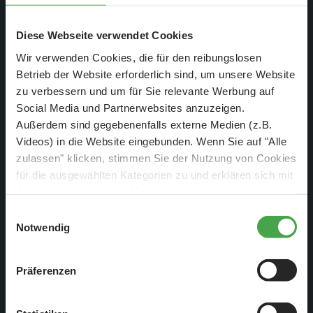
Diese Webseite verwendet Cookies
Wir verwenden Cookies, die für den reibungslosen
Betrieb der Website erforderlich sind, um unsere Website
zu verbessern und um für Sie relevante Werbung auf
Social Media und Partnerwebsites anzuzeigen.
Außerdem sind gegebenenfalls externe Medien (z.B.
Videos) in die Website eingebunden. Wenn Sie auf "Alle
Am Sonntag, 30.05.21 um
zulassen" klicken, stimmen Sie der Nutzung von Cookies
für die ausgewählten Kategorien zu und erklären sich mit
20:15 Uhr auf Kabel1
der hierbei erfolgenden Verarbeitung von
personenbezogenen Daten einverstanden. Sie können
Einwilligungsauswahl
diese Einstellungen jederzeit über die Schaltfläche
Notwendig
„
Cookie-Einstellungen
“ ändern. Falls Sie nicht
zustimmen, beschränken wir uns auf die technisch
Präferenzen
notwendigen Cookies. Weitere Informationen finden Sie in
unserer
Datenschutzerklärung
.