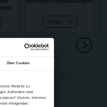
lar
Abendveranstaltungen
uren
Details
Über Cookies
Schließen
Züge im August
 unsere Website zu
igen. Außerdem sind
 zulassen" klicken, stimmen
erbei erfolgenden