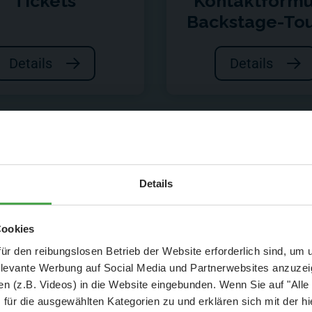
Tickets
Kontaktformu
Backstage-To
Details
Details
Aktuelle Mitteilung
Details
beim jeweiligen Thema finden.
er: 25 % Ersparnis bei Große Pötte & kleine 
Cookies
und September - ohne Wartezeit
ür den reibungslosen Betrieb der Website erforderlich sind, um
elevante Werbung auf Social Media und Partnerwebsites anzuze
- Abendliche Hafenrundfahrt/Lichterfahrt 🛥️
n (z.B. Videos) in die Website eingebunden. Wenn Sie auf "Alle
- anschließender Wunderland-Besuch
OHNE
Wartezeit 🚂
für die ausgewählten Kategorien zu und erklären sich mit der hi
- Audiopräsentation: "Die Geschichte des Wunderlandes"