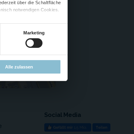
derzeit über die Schaltfläche
 🍟
chnisch notwendigen Cookies.
5 %
)
😮
Marketing
Alle zulassen
Social Media
e