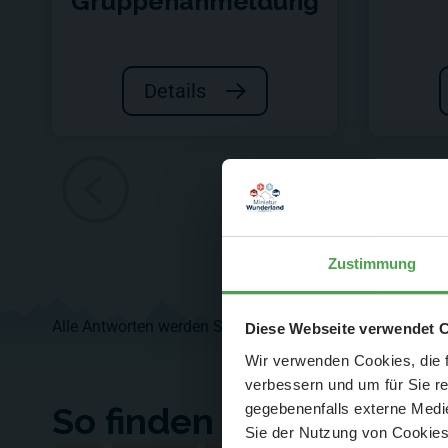
Gruppenanmeldung
Details
Zustimmung
Alle Antworten werden Sie sicher auch in unseren FAQs 
Der Spar-Hamm
Diese Webseite verwendet 
Wir verwenden Cookies, die f
verbessern und um für Sie r
gegebenenfalls externe Medie
So finden Sie uns
Sie der Nutzung von Cookies 