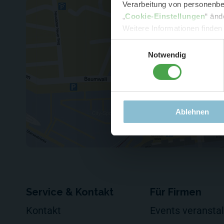
Verarbeitung von personenbez
- 
„
Cookie-Einstellungen
“ änd
-
Sonde
Weitere Informationen finden
Einwilligungsauswahl
Notwendig
Ablehnen
Service & Kontakt
Für Firmen
Kontakt
Events veransta