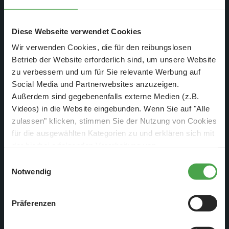
Diese Webseite verwendet Cookies
Wir verwenden Cookies, die für den reibungslosen
Betrieb der Website erforderlich sind, um unsere Website
zu verbessern und um für Sie relevante Werbung auf
Social Media und Partnerwebsites anzuzeigen.
Außerdem sind gegebenenfalls externe Medien (z.B.
Videos) in die Website eingebunden. Wenn Sie auf "Alle
zulassen" klicken, stimmen Sie der Nutzung von Cookies
für die ausgewählten Kategorien zu und erklären sich mit
der hierbei erfolgenden Verarbeitung von
personenbezogenen Daten einverstanden. Sie können
Einwilligungsauswahl
diese Einstellungen jederzeit über die Schaltfläche
Notwendig
„
Cookie-Einstellungen
“ ändern. Falls Sie nicht
zustimmen, beschränken wir uns auf die technisch
Präferenzen
notwendigen Cookies. Weitere Informationen finden Sie in
In diesem Update erzählen wir euch das erste Mal von
unserer
Datenschutzerklärung
.
unserer neuen Attraktion in Kooperation mit dem Europa-