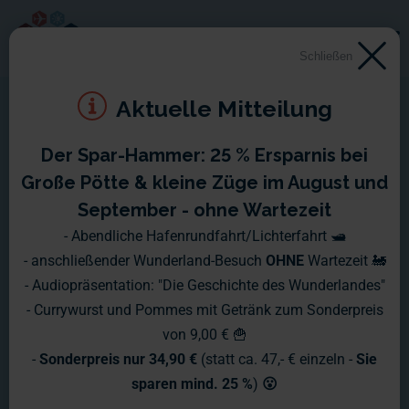
Schließen
Aktuelle Mitteilung
Der Spar-Hammer: 25 % Ersparnis bei
Wunderland Special - Die
Große Pötte & kleine Züge im August und
kleinsten fahrenden Autos
September - ohne Wartezeit
- Abendliche Hafenrundfahrt/Lichterfahrt 🛥️
der Welt
- anschließender Wunderland-Besuch
OHNE
Wartezeit 🚂
- Audiopräsentation: "Die Geschichte des Wunderlandes"
Mehrere hundert kleine Fahrzeuge
- Currywurst und Pommes mit Getränk zum Sonderpreis
von 9,00 € 🍟
fahren über die Modellanlage im
-
Sonderpreis nur 34,90 €
(statt ca. 47,- € einzeln -
Sie
Miniatur Wunderland. Welche Technik
sparen mind. 25 %
)
😮