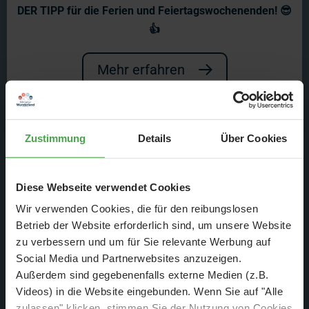
hinter unserem Carsystem steckt
DER TIPP für die Ferien und Feiertagswochenenden! 😎
👍
zeigen wir in unserem aktuellen Video.
Mehr erfahren
Zustimmung
Details
Über Cookies
Diese Webseite verwendet Cookies
Wir verwenden Cookies, die für den reibungslosen
Betrieb der Website erforderlich sind, um unsere Website
zu verbessern und um für Sie relevante Werbung auf
Social Media und Partnerwebsites anzuzeigen.
Seit über 20 Jahren herrscht bei uns reger Verkehr auf der
Außerdem sind gegebenenfalls externe Medien (z.B.
Anlage mit einem bunt gemischten Fuhrpark. Angefangen in
Videos) in die Website eingebunden. Wenn Sie auf "Alle
Knuffingen, hat sich die Strecke des Carsystems schnell
zulassen" klicken, stimmen Sie der Nutzung von Cookies