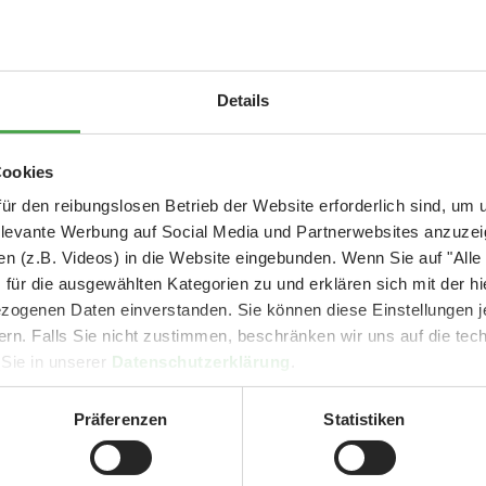
Georg hat mal wieder ti
mehr tolle und seltene 
mitgebracht. Dazu nimmt
Aktuelle Mitteilung
Details
des Hochgeschwindigkeit
Modelle, die entweder be
entworfen worden sind.
er: 25 % Ersparnis bei Große Pötte & kleine 
Cookies
und September - ohne Wartezeit
ür den reibungslosen Betrieb der Website erforderlich sind, um
Viel Spaß! 😊
elevante Werbung auf Social Media und Partnerwebsites anzuze
- Abendliche Hafenrundfahrt/Lichterfahrt 🛥️
n (z.B. Videos) in die Website eingebunden. Wenn Sie auf "Alle
- anschließender Wunderland-Besuch
OHNE
Wartezeit 🚂
Zum Video
für die ausgewählten Kategorien zu und erklären sich mit der hi
- Audiopräsentation: "Die Geschichte des Wunderlandes"
ogenen Daten einverstanden. Sie können diese Einstellungen je
Currywurst und Pommes mit Getränk zum Sonderpreis von 9,00 €
ern. Falls Sie nicht zustimmen, beschränken wir uns auf die te
rpreis nur 34,90 €
(statt ca. 47,- € einzeln -
Sie sparen mind. 2
 Sie in unserer
Datenschutzerklärung
.
DER TIPP für die Ferien und Feiertagswochenenden! 😎👍
Präferenzen
Statistiken
Mehr erfahren