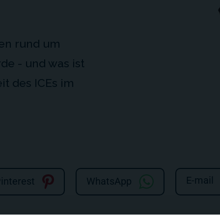
sen rund um
e - und was ist
it des ICEs im
E-mail
interest
WhatsApp