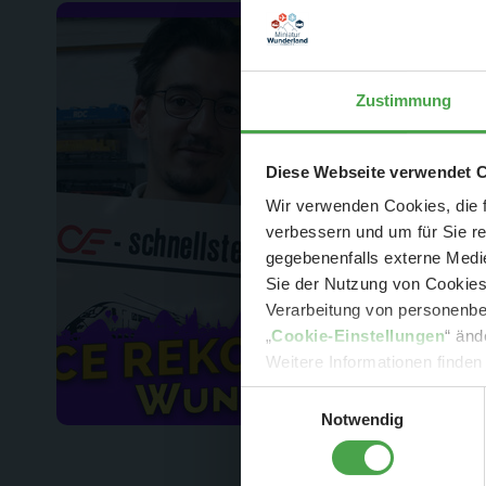
Zustimmung
Der Spar-Hamm
Diese Webseite verwendet 
Wir verwenden Cookies, die f
verbessern und um für Sie r
gegebenenfalls externe Medie
Sie der Nutzung von Cookies 
Verarbeitung von personenbez
- 
„
Cookie-Einstellungen
“ änd
-
Sonde
Weitere Informationen finden
Einwilligungsauswahl
Notwendig