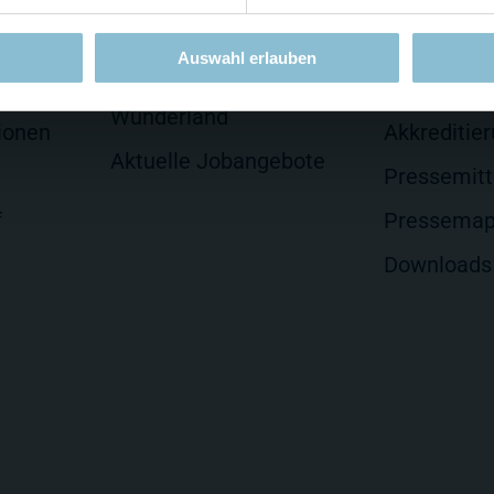
Jobs
Presse
Auswahl erlauben
lten
Arbeiten im Miniatur
Presseseit
Wunderland
ionen
Akkreditie
Aktuelle Jobangebote
Pressemitt
f
Pressema
Downloads