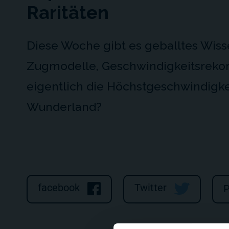
Raritäten
Diese Woche gibt es geballtes Wis
Zugmodelle, Geschwindigkeitsrekord
eigentlich die Höchstgeschwindigke
Wunderland?
facebook
Twitter
P