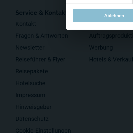
Service & Kontakt
Für Firmen
Ablehnen
Kontakt
Events veransta
Fragen & Antworten
Auftragsprodukt
Newsletter
Werbung
Reiseführer & Flyer
Hotels & Verkau
Reisepakete
Hotelsuche
Impressum
Hinweisgeber
Datenschutz
Cookie-Einstellungen