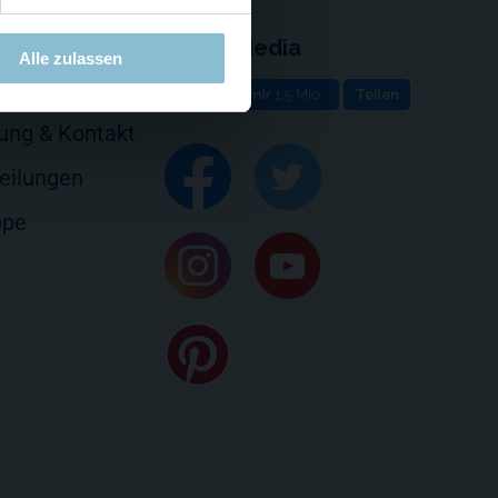
Social Media
Alle zulassen
e
rung & Kontakt
eilungen
ppe