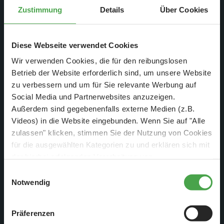
Zustimmung
Details
Über Cookies
Diese Webseite verwendet Cookies
Wir verwenden Cookies, die für den reibungslosen
Betrieb der Website erforderlich sind, um unsere Website
zu verbessern und um für Sie relevante Werbung auf
Social Media und Partnerwebsites anzuzeigen.
Außerdem sind gegebenenfalls externe Medien (z.B.
Videos) in die Website eingebunden. Wenn Sie auf "Alle
zulassen" klicken, stimmen Sie der Nutzung von Cookies
für die ausgewählten Kategorien zu und erklären sich mit
In der trockensten Wüste der Welt, der Atacama-Wüste,
der hierbei erfolgenden Verarbeitung von
personenbezogenen Daten einverstanden. Sie können
fahren die meisten Züge auf Schmalspur. Das spart Platz,
Einwilligungsauswahl
diese Einstellungen jederzeit über die Schaltfläche
Notwendig
Material und Kosten und hat sich bis heute bewährt.
„
Cookie-Einstellungen
“ ändern. Falls Sie nicht
Allerdings handelt es sich nicht um kleinere Züge wie in
zustimmen, beschränken wir uns auf die technisch
Patagonien, sondern um mächtige, lange Frachtriesen, die
Präferenzen
notwendigen Cookies. Weitere Informationen finden Sie in
sich durch die endlose Weite schlängeln. Wir entscheiden