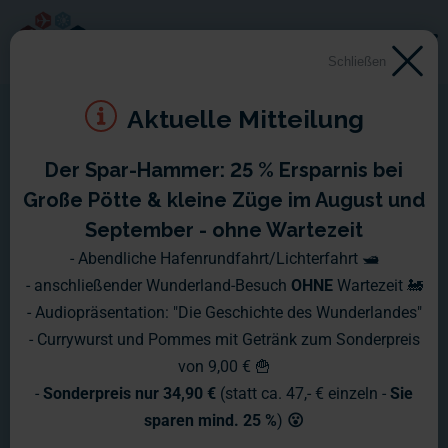
Schließen
Aktuelle Mitteilung
Der Spar-Hammer: 25 % Ersparnis bei
Lockdown-Update #7
Große Pötte & kleine Züge im August und
September - ohne Wartezeit
Das Miniatur Wunderland ist weiterhin
- Abendliche Hafenrundfahrt/Lichterfahrt 🛥️
- anschließender Wunderland-Besuch
OHNE
Wartezeit 🚂
geschlossen, in unserem neusten
- Audiopräsentation: "Die Geschichte des Wunderlandes"
Lockdown-Update zeigen wir, wie wir
- Currywurst und Pommes mit Getränk zum Sonderpreis
von 9,00 € 🍟
dennoch die Zeit für Projekte nutzen
-
Sonderpreis nur 34,90 €
(statt ca. 47,- € einzeln -
Sie
und wie unser Video-Team 'Beauty
sparen mind. 25 %
)
😮