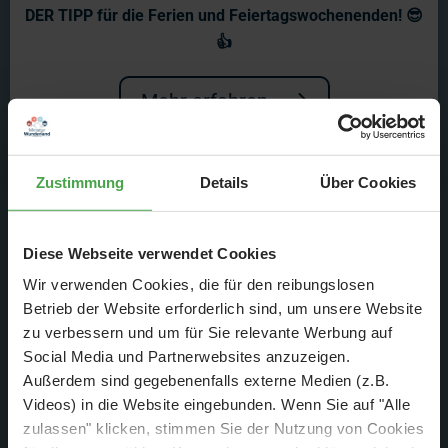
Shots' von unserer Anlage produziert.
DER TIPP für die Ferien und Feiertagswochenenden! 😎
👍
Mehr erfahren
Zustimmung
Details
Über Cookies
Diese Webseite verwendet Cookies
Wir verwenden Cookies, die für den reibungslosen
Betrieb der Website erforderlich sind, um unsere Website
zu verbessern und um für Sie relevante Werbung auf
Diese Woche finden im Wunderland nur kleine Arbeiten statt,
Social Media und Partnerwebsites anzuzeigen.
da sich der Großteil unserer Wunderländer aktuell zu Hause
Außerdem sind gegebenenfalls externe Medien (z.B.
Videos) in die Website eingebunden. Wenn Sie auf "Alle
im Home Office befindet. Neben weiteren Arbeiten an den
zulassen" klicken, stimmen Sie der Nutzung von Cookies
Gewässern unseres USA-Abschnittes, renovieren wir auch