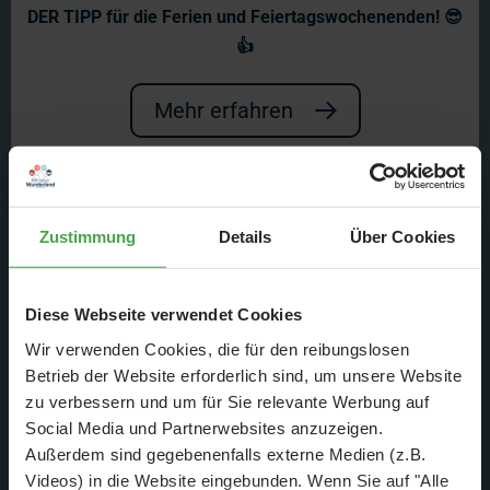
Ab auf die Piste - der Berg
DER TIPP für die Ferien und Feiertagswochenenden! 😎
ruft!
👍
Aber was kann man machen, um der
Mehr erfahren
Lawinengefahr zu entgehen? Und was
ist zu tun, wenn sich doch plötzlich
eine Lawine löst? Unser neues Video
Zustimmung
Details
Über Cookies
weiß Rat. Und so viel sei verraten:
Diese Webseite verwendet Cookies
"Mach ich nicht" ist nicht die cleverste
Wir verwenden Cookies, die für den reibungslosen
Einstellung.
Betrieb der Website erforderlich sind, um unsere Website
zu verbessern und um für Sie relevante Werbung auf
Social Media und Partnerwebsites anzuzeigen.
Außerdem sind gegebenenfalls externe Medien (z.B.
Videos) in die Website eingebunden. Wenn Sie auf "Alle