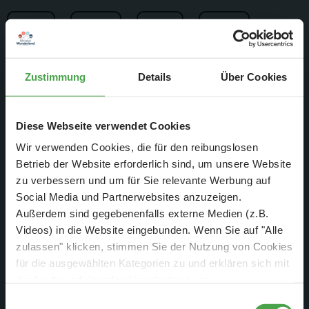
Zustimmung
Details
Über Cookies
Diese Webseite verwendet Cookies
Wir verwenden Cookies, die für den reibungslosen
Dieser Film ist eine Überraschung an unsere Mitarbeiter. Wir
Betrieb der Website erforderlich sind, um unsere Website
würden uns freuen, wenn Ihr diese Überraschung mit Euren
zu verbessern und um für Sie relevante Werbung auf
Kommentaren so richtig perfekt machen würdet… In diesen
Social Media und Partnerwebsites anzuzeigen.
Außerdem sind gegebenenfalls externe Medien (z.B.
Minuten wachen langsam über 300 Wunderländer auf und
Videos) in die Website eingebunden. Wenn Sie auf "Alle
finden eine E-Mail von uns. In den letzten Tagen haben sie
zulassen" klicken, stimmen Sie der Nutzung von Cookies
alle ein fettes Weihnachtsfeierpaket bekommen, mit vielen
für die ausgewählten Kategorien zu und erklären sich mit
kleinen Geschenken und der Bitte sich gestern Abend eine
der hierbei erfolgenden Verarbeitung von
kleine Weihnachtsfeier zuhause zu machen und sich
personenbezogenen Daten einverstanden. Sie können
Einwilligungsauswahl