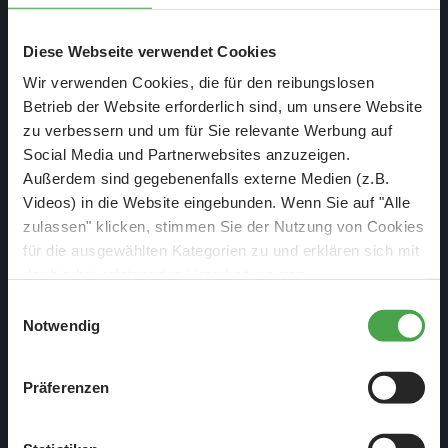
Diese Webseite verwendet Cookies
Wir verwenden Cookies, die für den reibungslosen
Betrieb der Website erforderlich sind, um unsere Website
zu verbessern und um für Sie relevante Werbung auf
Social Media und Partnerwebsites anzuzeigen.
Außerdem sind gegebenenfalls externe Medien (z.B.
Videos) in die Website eingebunden. Wenn Sie auf "Alle
zulassen" klicken, stimmen Sie der Nutzung von Cookies
für die ausgewählten Kategorien zu und erklären sich mit
der hierbei erfolgenden Verarbeitung von
personenbezogenen Daten einverstanden. Sie können
Einwilligungsauswahl
diese Einstellungen jederzeit über die Schaltfläche
Notwendig
„
Cookie-Einstellungen
“ ändern. Falls Sie nicht
zustimmen, beschränken wir uns auf die technisch
Aufmerksame Besucher und Wochenbericht-Leser haben es
Präferenzen
notwendigen Cookies. Weitere Informationen finden Sie in
vielleicht schon mitbekommen: Im Wunderland wird wieder
unserer
Datenschutzerklärung
.
einmal fleißig getüftelt und gebaut! Nicht, dass wir das