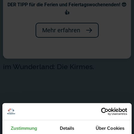
Wir bauen eine Kirmes!
DER TIPP für die Ferien und Feiertagswochenenden! 😎
👍
Wie heißt es so schön? Aller guten
Dinge sind drei! Und deshalb findet
Mehr erfahren
man neben Monaco und der Provence
seit kurzem eine dritte Großbaustelle
im Wunderland: Die Kirmes.
Zustimmung
Details
Über Cookies