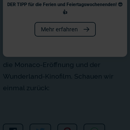
Jahresrückblick 2024
DER TIPP für die Ferien und Feiertagswochenenden! 😎
👍
Das vergangene Jahr wird wohl als
eines der ereignisreichsten in die
Mehr erfahren
Wunderland-Geschichte eingehen.
Große Highlights waren dabei sicher
die Monaco-Eröffnung und der
Wunderland-Kinofilm. Schauen wir
einmal zurück: