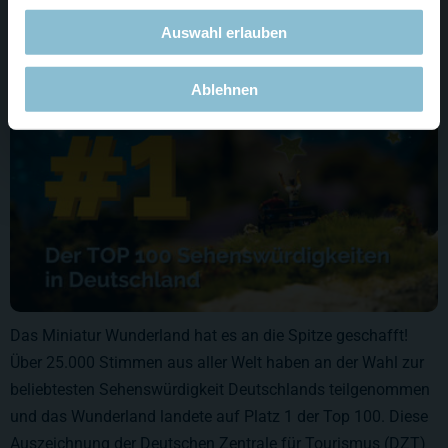
August
Auswahl erlauben
Ablehnen
Das Miniatur Wunderland hat es an die Spitze geschafft!
Über 25.000 Stimmen aus aller Welt haben an der Wahl zur
beliebtesten Sehenswürdigkeit Deutschlands teilgenommen
und das Wunderland landete auf Platz 1 der Top 100. Diese
Auszeichnung der Deutschen Zentrale für Tourismus (DZT)