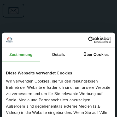
Freitag, 09.05. bis Sonntag,
11.05.2025
Zustimmung
Details
Über Cookies
Viele kleine Schiffe, vom winzigen 4 cm kleinen Boot, bis
zum 50 cm langen Frachter, ergänzen während des
Diese Webseite verwendet Cookies
Hafengeburtstages den Schiffsverkehr auf der Nordostsee.
Wir verwenden Cookies, die für den reibungslosen
Eines der Highlights ist das bekannte Schlepperballett. Dies
Betrieb der Website erforderlich sind, um unsere Website
ist jedoch nur ein kleiner Teil des "Miniatur
zu verbessern und um für Sie relevante Werbung auf
Hafengeburtstages". So werden zum Beispiel
Social Media und Partnerwebsites anzuzeigen.
Fahrwassertonnen ausgelegt, Leuchttürme aufgestellt,
Außerdem sind gegebenenfalls externe Medien (z.B.
Wrackbergungen vorgenommen - alles mit
Videos) in die Website eingebunden. Wenn Sie auf "Alle