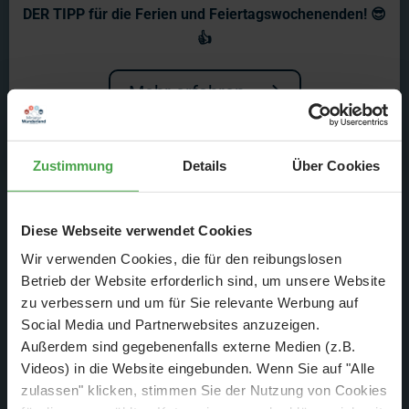
Die Erfolgsgeschichte vom
DER TIPP für die Ferien und Feiertagswochenenden! 😎
Miniatur Wunderland -
👍
HeyAaron!!!
Mehr erfahren
Ein Blick hinter die Kulissen – mit ganz
viel Herz, Handarbeit und Humor.
Zustimmung
Details
Über Cookies
Diese Webseite verwendet Cookies
Wir verwenden Cookies, die für den reibungslosen
Betrieb der Website erforderlich sind, um unsere Website
zu verbessern und um für Sie relevante Werbung auf
Social Media und Partnerwebsites anzuzeigen.
Außerdem sind gegebenenfalls externe Medien (z.B.
Videos) in die Website eingebunden. Wenn Sie auf "Alle
zulassen" klicken, stimmen Sie der Nutzung von Cookies