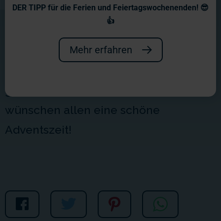
Adventskalender 2019
DER TIPP für die Ferien und Feiertagswochenenden! 😎
👍
Hohoho! Es weihnachtet bei uns im
Wunderland - und unser
Mehr erfahren
Adventskalender nimmt Sie auf eine
ganz besondere Reise mit. Wir
wünschen allen eine schöne
Adventszeit!