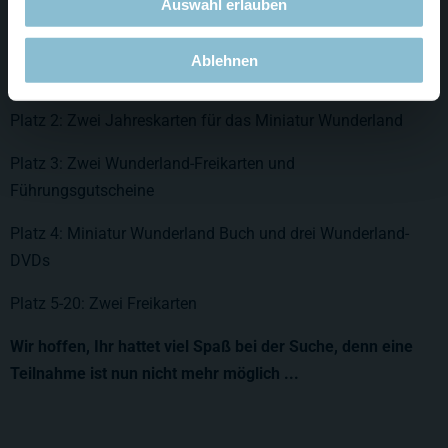
Auswahl erlauben
Platz 1: Wochenendreise für vier Personen, inkl. zwei
Übernachtungen im PIERDREI Hotel Hafencity und Eintritt für
Ablehnen
das Wunderland
Platz 2: Zwei Jahreskarten für das Miniatur Wunderland
Platz 3: Zwei Wunderland-Freikarten und
Führungsgutscheine
Platz 4: Miniatur Wunderland Buch und drei Wunderland-
DVDs
Platz 5-20: Zwei Freikarten
Wir hoffen, Ihr hattet viel Spaß bei der Suche, denn eine
Teilnahme ist nun nicht mehr möglich ...