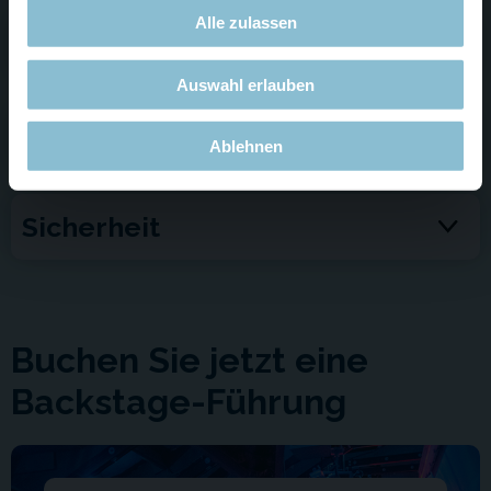
Alle zulassen
Offene Werkstätten
Auswahl erlauben
Barrierefreiheit
Ablehnen
Sicherheit
Buchen Sie jetzt eine
Backstage-Führung