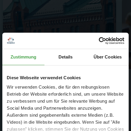
Zustimmung
Details
Über Cookies
Die Geschichte
Diese Webseite verwendet Cookies
Wir verwenden Cookies, die für den reibungslosen
Lesen Sie hier, wie aus einer auf den
Betrieb der Website erforderlich sind, um unsere Website
zu verbessern und um für Sie relevante Werbung auf
ersten Blick unmöglichen Idee ein
Social Media und Partnerwebsites anzuzeigen.
Welterfolg wurde.
Außerdem sind gegebenenfalls externe Medien (z.B.
Videos) in die Website eingebunden. Wenn Sie auf "Alle
Details
zulassen" klicken, stimmen Sie der Nutzung von Cookies