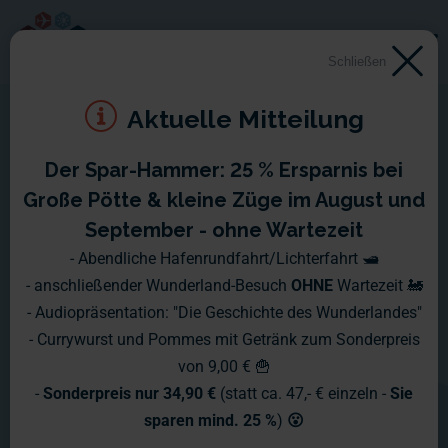
Schließen
Aktuelle Mitteilung
Der Spar-Hammer: 25 % Ersparnis bei
Über das Wunderland
Große Pötte & kleine Züge im August und
September - ohne Wartezeit
Wie hat damals eigentlich alles
- Abendliche Hafenrundfahrt/Lichterfahrt 🛥️
- anschließender Wunderland-Besuch
OHNE
Wartezeit 🚂
angefangen? Wer steckt hinter dieser
- Audiopräsentation: "Die Geschichte des Wunderlandes"
verrückten Idee, die größte
- Currywurst und Pommes mit Getränk zum Sonderpreis
von 9,00 € 🍟
Modelleisenbahn der Welt zu bauen?
-
Sonderpreis nur 34,90 €
(statt ca. 47,- € einzeln -
Sie
Wie lässt sich das Wunderland in
sparen mind. 25 %
)
😮