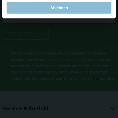
Angebote & Interessantes.
Ablehnen
Anmelden
Ich bin damit einverstanden, dass die Miniatur Wunderland
Hamburg GmbH meine personenbezogenen Daten verarbeitet,
um mich per E-Mail über Neuigkeiten aus der Welt des Miniatur
Wunderlands zu informieren. Diese Einwilligung ist jederzeit
widerrufbar. Informationen zum Datenschutz sind
hier
abrufbar.
Service & Kontakt