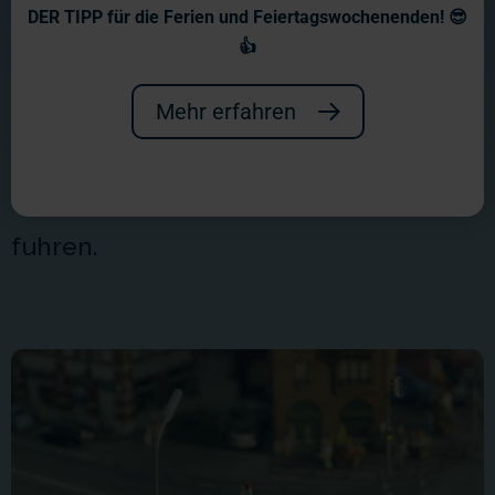
Mini View
DER TIPP für die Ferien und Feiertagswochenenden! 😎
👍
Die Wunderländer Bewohner staunten
nicht schlecht, als eines Tages mit
Mehr erfahren
Kameras ausgestattete Autos, Busse
und Züge durch ihre Landstriche
fuhren.