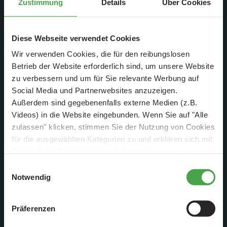
Zustimmung
Details
Über Cookies
Diese Webseite verwendet Cookies
Wir verwenden Cookies, die für den reibungslosen
Betrieb der Website erforderlich sind, um unsere Website
zu verbessern und um für Sie relevante Werbung auf
Social Media und Partnerwebsites anzuzeigen.
Außerdem sind gegebenenfalls externe Medien (z.B.
Videos) in die Website eingebunden. Wenn Sie auf "Alle
zulassen" klicken, stimmen Sie der Nutzung von Cookies
für die ausgewählten Kategorien zu und erklären sich mit
der hierbei erfolgenden Verarbeitung von
personenbezogenen Daten einverstanden. Sie können
Einwilligungsauswahl
diese Einstellungen jederzeit über die Schaltfläche
Notwendig
Möglich machte dies die Zusammenarbeit zwischen dem
„
Cookie-Einstellungen
“ ändern. Falls Sie nicht
Miniatur Wunderland, Google und Ubilabs. Die kleinen
zustimmen, beschränken wir uns auf die technisch
Kameras wurden auf einen Modell-Bus und –Zug montiert,
Präferenzen
notwendigen Cookies. Weitere Informationen finden Sie in
auf denen während der Fahrt die beeindruckenden Bilder
unserer
Datenschutzerklärung
.