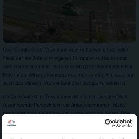
Über Google Street View kann man mittlerweile fast jeden
Fleck auf der Erde vom eigenen Computer zu Hause oder
vom Handy erkunden. 2016 kam ein ganz besonderer Fleck
Erde hinzu: Winzige Kameras machten es möglich, dass nun
auch das Miniatur Wunderland über Google zu sehen ist.
Durch Google Mini View können Menschen aus aller Welt
faszinierende Perspektiven der Anlage bestaunen. Meist
betrachtet man die Anlage von vorne oder von hinten. Über
Mini View sind spannende Bilder mitten auf der Anlage
entstanden und der Betrachter hat das Gefühl direkt im
Geschehen zu sein.