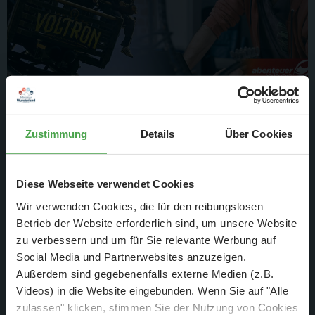
3. Juli 2026
Zustimmung
Details
Über Cookies
Eine Super-Achterbahn
am Sonntag, den 26.07.2026 um 22:20 Uhr auf
Diese Webseite verwendet Cookies
Kabel Eins
Wir verwenden Cookies, die für den reibungslosen
Weiterlesen
Betrieb der Website erforderlich sind, um unsere Website
zu verbessern und um für Sie relevante Werbung auf
Social Media und Partnerwebsites anzuzeigen.
Außerdem sind gegebenenfalls externe Medien (z.B.
Videos) in die Website eingebunden. Wenn Sie auf "Alle
zulassen" klicken, stimmen Sie der Nutzung von Cookies