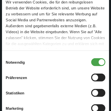
Wir verwenden Cookies, die für den reibungslosen
Betrieb der Website erforderlich sind, um unsere Website
Weiterlesen
zu verbessern und um für Sie relevante Werbung auf
Social Media und Partnerwebsites anzuzeigen.
Außerdem sind gegebenenfalls externe Medien (z.B.
Videos) in die Website eingebunden. Wenn Sie auf "Alle
zulassen" klicken, stimmen Sie der Nutzung von Cookies
für die ausgewählten Kategorien zu und erklären sich mit
der hierbei erfolgenden Verarbeitung von
personenbezogenen Daten einverstanden. Sie können
Einwilligungsauswahl
diese Einstellungen jederzeit über die Schaltfläche
Notwendig
„
Cookie-Einstellungen
“ ändern. Falls Sie nicht
zustimmen, beschränken wir uns auf die technisch
Präferenzen
notwendigen Cookies. Weitere Informationen finden Sie in
unserer
Datenschutzerklärung
.
Statistiken
25. Nov. 2019
Marketing