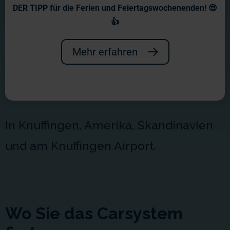
Die Einsatzorte des
DER TIPP für die Ferien und Feiertagswochenenden! 😎
Carsystems
👍
Das Carsystem im Wunderland kann
Mehr erfahren
man bis dato in vier unserer Welten
bestaunen:
In Knuffingen, Amerika, Skandinavien
und am Knuffingen Airport.
Wo Sie das Carsystem