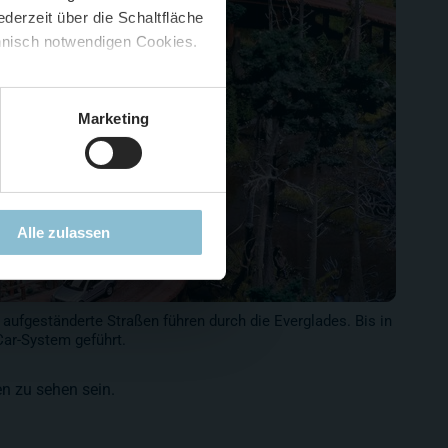
derzeit über die Schaltfläche
 🍟
chnisch notwendigen Cookies.
5 %
)
😮
Marketing
Alle zulassen
aufgeständerte Straßen führen durch die Everglades. Bis in
Car-System geführt.
n zu sehen sein.