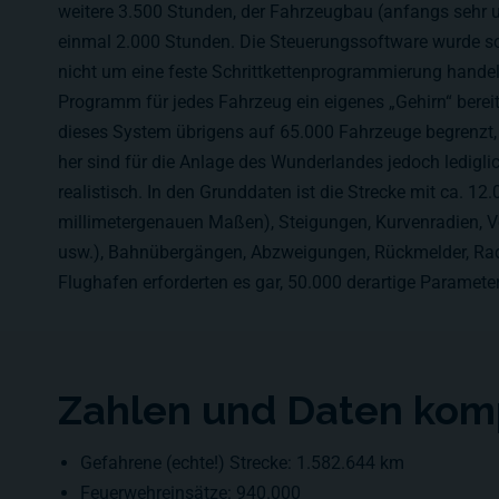
weitere 3.500 Stunden, der Fahrzeugbau (anfangs sehr 
einmal 2.000 Stunden. Die Steuerungssoftware wurde so 
nicht um eine feste Schrittkettenprogrammierung handel
Programm für jedes Fahrzeug ein eigenes „Gehirn“ bereit
dieses System übrigens auf 65.000 Fahrzeuge begrenzt,
her sind für die Anlage des Wunderlandes jedoch ledigli
realistisch. In den Grunddaten ist die Strecke mit ca. 1
millimetergenauen Maßen), Steigungen, Kurvenradien, V
usw.), Bahnübergängen, Abzweigungen, Rückmelder, Radar
Flughafen erforderten es gar, 50.000 derartige Paramete
Zahlen und Daten kom
Gefahrene (echte!) Strecke:
1.582.644 km
Feuerwehreinsätze: 940.000