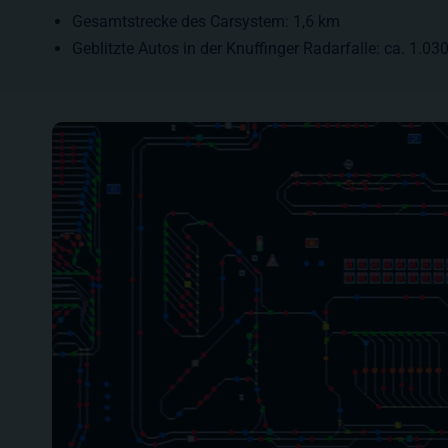
Gesamtstrecke des Carsystem:
1,6 km
Geblitzte Autos in der Knuffinger Radarfalle:
ca. 1.03