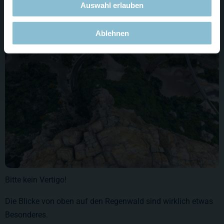
alles vergipsen.
Auswahl erlauben
Ablehnen
Bitte kein Vertigo!
Die Blicke von oben auf den Regenwald sind wirklich etwas
Besonderes.