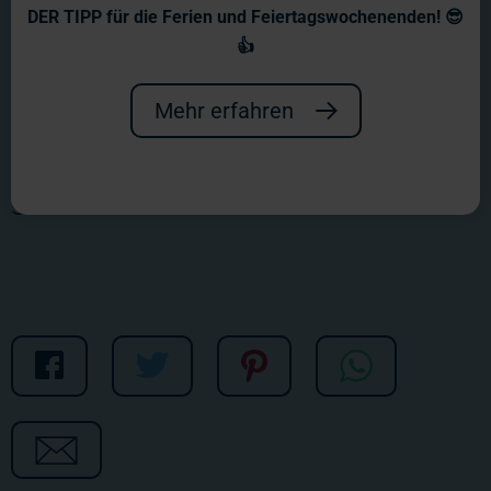
Wochenbericht Nr. 1340
DER TIPP für die Ferien und Feiertagswochenenden! 😎
👍
Es wird viel gespachtelt, viel gebohrt,
viel geklebt und insgesamt sowieso
Mehr erfahren
ganz viel für den Regenwald
gemacht.