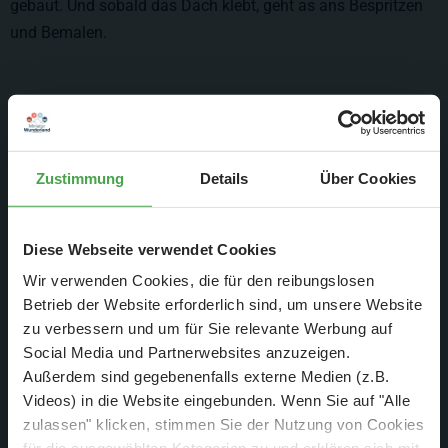
gebaut. Und sobald das Dach klebt, geht as ans Bespritzen
und Bemalen.
Zustimmung
Details
Über Cookies
Diese Webseite verwendet Cookies
Wir verwenden Cookies, die für den reibungslosen
Betrieb der Website erforderlich sind, um unsere Website
zu verbessern und um für Sie relevante Werbung auf
Social Media und Partnerwebsites anzuzeigen.
Außerdem sind gegebenenfalls externe Medien (z.B.
Schwer oder unhandlich? Hier wird gerade der
Videos) in die Website eingebunden. Wenn Sie auf "Alle
Schattenbahnhof der Atacama Wüste an seinen Platz
zulassen" klicken, stimmen Sie der Nutzung von Cookies
gebracht. Das geht bei der Größe der Platten am besten mit