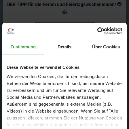
DER TIPP für die Ferien und Feiertagswochenenden! 😎
👍
Mehr erfahren
Zustimmung
Details
Über Cookies
Diese Webseite verwendet Cookies
Wir verwenden Cookies, die für den reibungslosen
Von Geistern, Hexen und Skeletten, über Werwölfen,
Betrieb der Website erforderlich sind, um unsere Website
Vampiren, Zombies, bis hin zu Horrorclowns, Mumien und
zu verbessern und um für Sie relevante Werbung auf
Jack Skellington - zu Halloween ist jedes gruselige Kostüm
Social Media und Partnerwebsites anzuzeigen.
erlaubt.
Außerdem sind gegebenenfalls externe Medien (z.B.
Videos) in die Website eingebunden. Wenn Sie auf "Alle
In der heutigen Folge könnt ihr Modellbauerin Teresa dabei
zulassen" klicken, stimmen Sie der Nutzung von Cookies
begleiten, wie sie all diese aufwändigen Sonderfiguren in
für die ausgewählten Kategorien zu und erklären sich mit