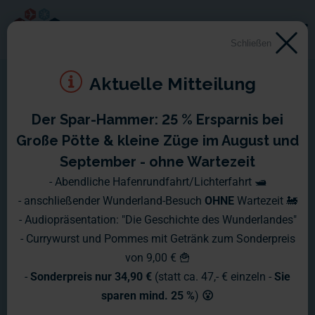
Schließen
Aktuelle Mitteilung
Der Spar-Hammer: 25 % Ersparnis bei
Halloween - Wunderland
Große Pötte & kleine Züge im August und
Special
September - ohne Wartezeit
- Abendliche Hafenrundfahrt/Lichterfahrt 🛥️
- anschließender Wunderland-Besuch
OHNE
Wartezeit 🚂
Gruselige Details aus der
- Audiopräsentation: "Die Geschichte des Wunderlandes"
Modellbauwerkstatt: Unsere neuen
- Currywurst und Pommes mit Getränk zum Sonderpreis
von 9,00 € 🍟
Sonderfiguren zu Halloween
-
Sonderpreis nur 34,90 €
(statt ca. 47,- € einzeln -
Sie
sparen mind. 25 %
)
😮