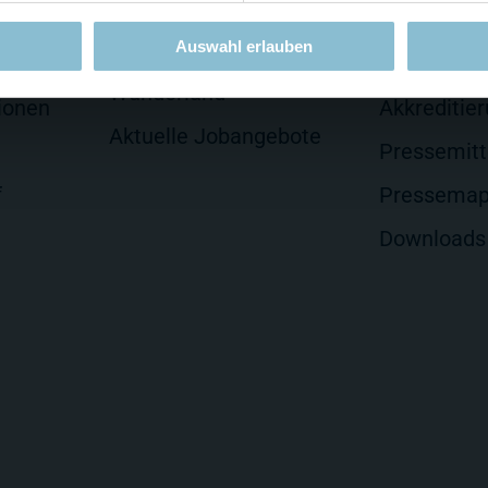
Jobs
Presse
Auswahl erlauben
lten
Arbeiten im Miniatur
Presseseit
Wunderland
ionen
Akkreditie
Aktuelle Jobangebote
Pressemitt
f
Pressema
Downloads