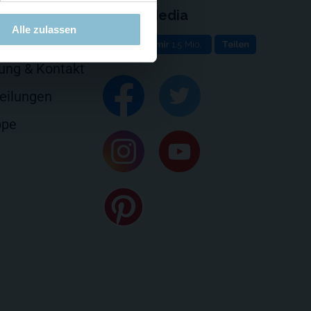
Social Media
Alle zulassen
e
rung & Kontakt
eilungen
ppe