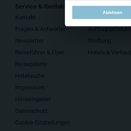
Service & Kontakt
Für Firmen
Ablehnen
Kontakt
Events veransta
Fragen & Antworten
Auftragsprodukt
Newsletter
Werbung
Reiseführer & Flyer
Hotels & Verkau
Reisepakete
Hotelsuche
Impressum
Hinweisgeber
Datenschutz
Cookie-Einstellungen