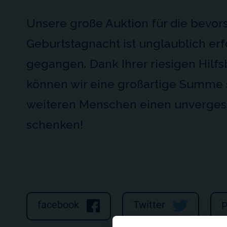
Unsere große Auktion für die bevo
Geburtstagnacht ist unglaublich er
gegangen. Dank Ihrer riesigen Hilfs
können wir eine großartige Summe 
weiteren Menschen einen unverges
schenken!
facebook
Twitter
P