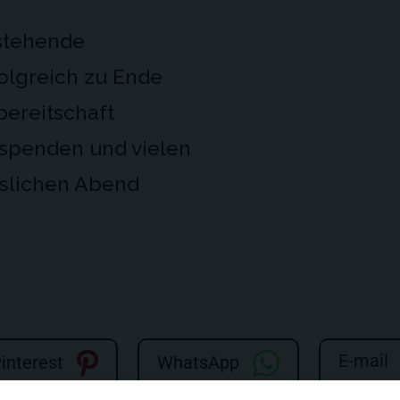
rstehende
folgreich zu Ende
bereitschaft
spenden und vielen
slichen Abend
E-mail
interest
WhatsApp