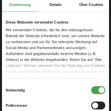
Zustimmung
Details
Über Cookies
Auf allen fünf Kontinenten, an den bekanntesten
Welterbestätten, haben wir über Monate Grußbotschaften
gesammelt. Herausgekommen ist ein einmaliges Video, das
Diese Webseite verwendet Cookies
wir Ihnen nun gerne zeigen wollen.
Wir verwenden Cookies, die für den reibungslosen
Betrieb der Website erforderlich sind, um unsere Website
zu verbessern und um für Sie relevante Werbung auf
Social Media und Partnerwebsites anzuzeigen.
"Welcome Speicherstadt"
Außerdem sind gegebenenfalls externe Medien (z.B.
aus aller Welt
Videos) in die Website eingebunden. Wenn Sie auf "Alle
zulassen" klicken, stimmen Sie der Nutzung von Cookies
für die ausgewählten Kategorien zu und erklären sich mit
Dieser externe Inhalt kann aufgrund Ihrer Cookie-
der hierbei erfolgenden Verarbeitung von
Einstellungen nicht angezeigt werden.
personenbezogenen Daten einverstanden. Sie können
Einwilligungsauswahl
Externen Inhalt anzeigen und Cookies akzeptieren?
diese Einstellungen jederzeit über die Schaltfläche
Notwendig
„
Cookie-Einstellungen
“ ändern. Falls Sie nicht
Inhalt anzeigen ✔
zustimmen, beschränken wir uns auf die technisch
Präferenzen
notwendigen Cookies. Weitere Informationen finden Sie in