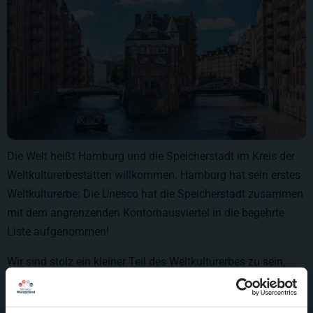
Die Welt heißt Hamburg und die Speicherstadt im Kreis der
Weltkulturerbestätten willkommen. Hamburg hat sein erstes
Weltkulturerbe: Die Unesco hat die Speicherstadt zusammen
mit dem angrenzenden Kontorhausviertel in die begehrte
Liste aufgenommen!
Wir sind stolz ein kleiner Teil des Weltkulturerbes zu sein,
aber vor allem für die großartige Zusammenarbeit über
Kontinente und Zeitgrenzen hinweg.